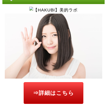
⇒詳細はこちら