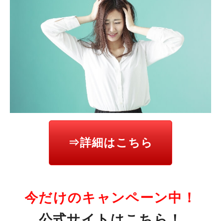
⇒詳細はこちら
今だけのキャンペーン中！
公式サイトはこちら！