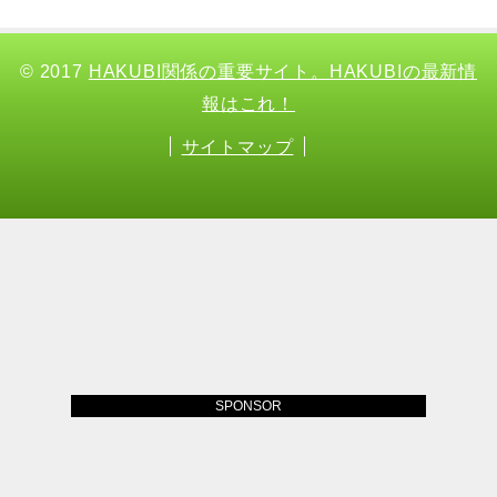
© 2017
HAKUBI関係の重要サイト。HAKUBIの最新情
報はこれ！
サイトマップ
SPONSOR