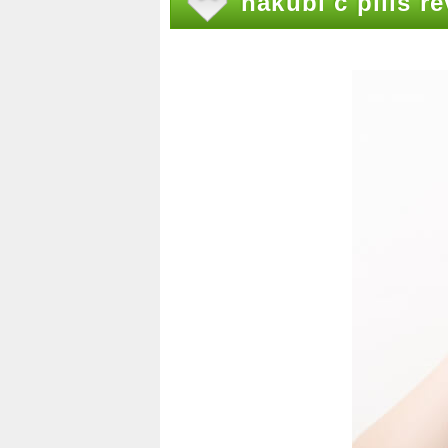
hakubi c pills r